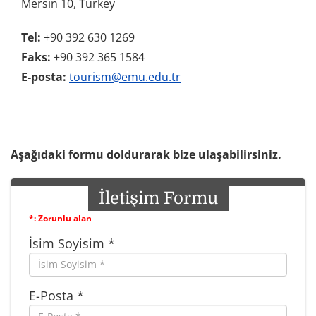
Mersin 10, Turkey
Tel:
+90 392 630 1269
Faks:
+90 392 365 1584
E-posta:
tourism@emu.edu.tr
Aşağıdaki formu doldurarak bize ulaşabilirsiniz.
İletişim Formu
*: Zorunlu alan
İsim Soyisim *
E-Posta *